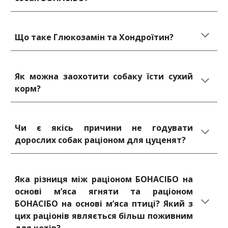
Що таке Глюкозамін та Хондроїтин?
Як можна заохотити собаку їсти сухий
корм?
Чи є якісь причини не годувати
дорослих собак раціоном для цуценят?
Яка різниця між раціоном БОНАСІБО на
основі м’яса ягняти та раціоном
БОНАСІБО на основі м’яса птиці? Який з
цих раціонів являється більш поживним