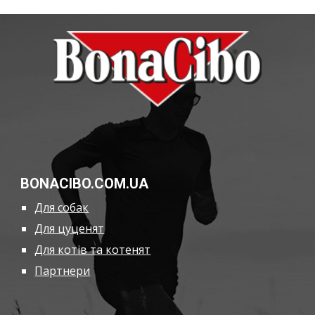
BONACIBO.COM.UA
Для собак
Для цуценят
Для котів та котенят
Партнери