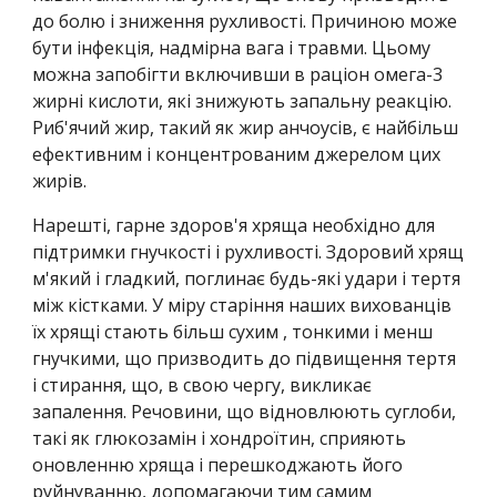
до болю і зниження рухливості. Причиною може 
бути інфекція, надмірна вага і травми. Цьому 
можна запобігти включивши в раціон омега-3 
жирні кислоти, які знижують запальну реакцію. 
Риб'ячий жир, такий як жир анчоусів, є найбільш 
ефективним і концентрованим джерелом цих 
жирів.
Нарешті, гарне здоров'я хряща необхідно для 
підтримки гнучкості і рухливості. Здоровий хрящ 
м'який і гладкий, поглинає будь-які удари і тертя 
між кістками. У міру старіння наших вихованців 
їх хрящі стають більш сухим , тонкими і менш 
гнучкими, що призводить до підвищення тертя 
і стирання, що, в свою чергу, викликає 
запалення. Речовини, що відновлюють суглоби, 
такі як глюкозамін і хондроїтин, сприяють 
оновленню хряща і перешкоджають його 
руйнуванню, допомагаючи тим самим 