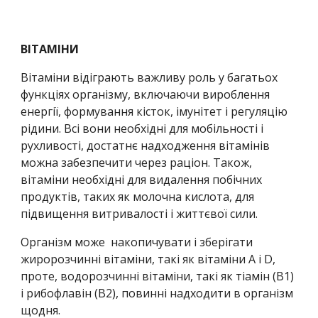
ВІТАМІНИ
Вітаміни відіграють важливу роль у багатьох 
функціях організму, включаючи вироблення 
енергії, формування кісток, імунітет і регуляцію 
рідини. Всі вони необхідні для мобільності і 
рухливості, достатнє надходження вітамінів 
можна забезпечити через раціон. Також, 
вітаміни необхідні для видалення побічних 
продуктів, таких як молочна кислота, для 
підвищення витривалості і життєвої сили.
Організм може  накопичувати і зберігати 
жиророзчинні вітаміни, такі як вітаміни А і D, 
проте, водорозчинні вітаміни, такі як тіамін (В1) 
і рибофлавін (В2), повинні надходити в організм 
щодня.