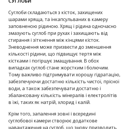
СУГЛОБИ
Суглоби складаються з кісток, захищених 
шарами хряща, та інкапсульваних в камеру 
заповненою рідиною. Хрящ і рідина одночасно 
змазують суглоб при рухах і захищають від 
стирання і зіткнення між кінцями кісток. 
Зневоднення може призвести до зменшення 
кількості рідини, що підвищує тертя між 
кістками і погіршує змащування. В обох 
випадках суглоб стане жорстким і болючим. 
Тому важливо підтримувати хорошу гідратацію, 
забезпечуючи достатню кількість чистої, прісної 
води, а також забезпечувати достатню і 
збалансовану кількість мінералів і електролітів 
в їжі, таких як натрій, хлорид і калій.
Крім того, запалення зовні і всередині 
суглобової камери створює додаткове 
навантаження на суглоб, що знову призводить 