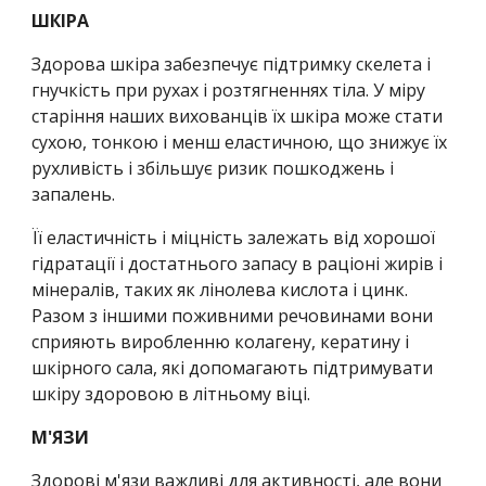
ШКІРА
Здорова шкіра забезпечує підтримку скелета і 
гнучкість при рухах і розтягненнях тіла. У міру 
старіння наших вихованців їх шкіра може стати 
сухою, тонкою і менш еластичною, що знижує їх 
рухливість і збільшує ризик пошкоджень і 
запалень.
Її еластичність і міцність залежать від хорошої 
гідратації і достатнього запасу в раціоні жирів і 
мінералів, таких як лінолева кислота і цинк. 
Разом з іншими поживними речовинами вони 
сприяють виробленню колагену, кератину і 
шкірного сала, які допомагають підтримувати 
шкіру здоровою в літньому віці.
М'ЯЗИ
Здорові м'язи важливі для активності, але вони 